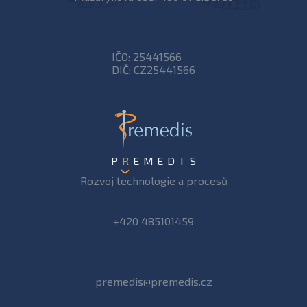
IČO: 25441566
DIČ: CZ25441566
P
R
E
M
E
D
I
S
Rozvoj technologie a procesů
+420 485101459
premedis@premedis.cz